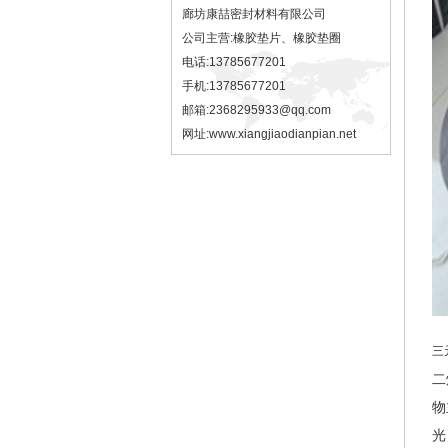
廊坊康喆密封材料有限公司
公司主营:橡胶垫片、橡胶垫圈
电话:13785677201
手机:13785677201
邮箱:2368295933@qq.com
网址:
www.xiangjiaodianpian.net
三
二
物
光