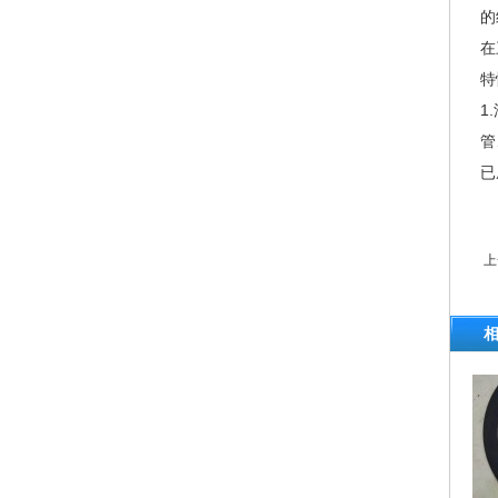
的
在
特
1
管
已
上