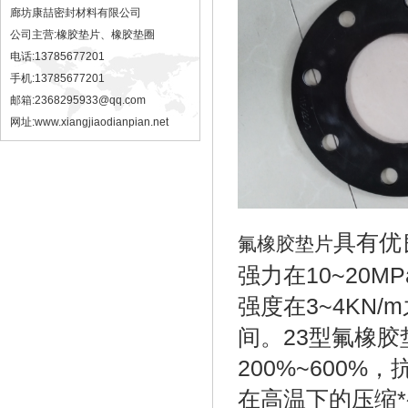
廊坊康喆密封材料有限公司
公司主营:橡胶垫片、橡胶垫圈
电话:13785677201
手机:13785677201
邮箱:2368295933@qq.com
网址:
www.xiangjiaodianpian.net
具有优
氟橡胶垫片
强力在10~20M
强度在3~4KN/
间。23型氟橡胶垫
200%~600
在高温下的压缩