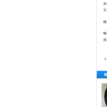
加
不
橡
橡
用
上