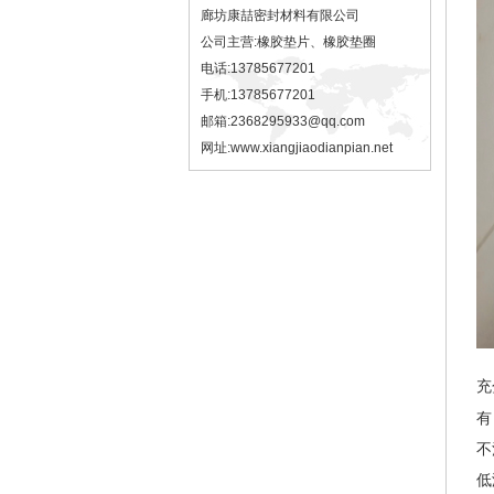
廊坊康喆密封材料有限公司
公司主营:橡胶垫片、橡胶垫圈
电话:13785677201
手机:13785677201
邮箱:2368295933@qq.com
网址:
www.xiangjiaodianpian.net
充
有
不
低