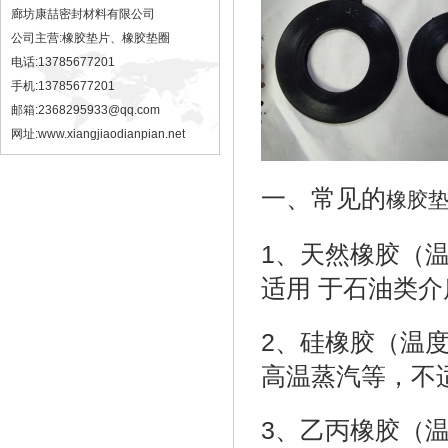
廊坊康喆密封材料有限公司
公司主营:橡胶垫片、橡胶垫圈
电话:13785677201
手机:13785677201
邮箱:2368295933@qq.com
网址:
www.xiangjiaodianpian.net
一、常见的
橡胶
1、天然橡胶（温
适用 于石油类介
2、硅橡胶（温度
高温蒸汽等，不
3、乙丙橡胶（温