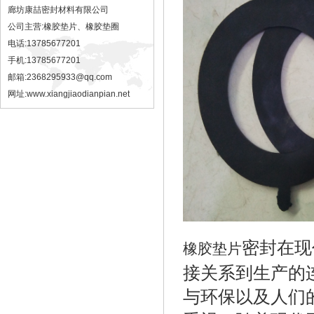
廊坊康喆密封材料有限公司
公司主营:橡胶垫片、橡胶垫圈
电话:13785677201
手机:13785677201
邮箱:2368295933@qq.com
网址:
www.xiangjiaodianpian.net
密封在现
橡胶垫片
接关系到生产的
与环保以及人们