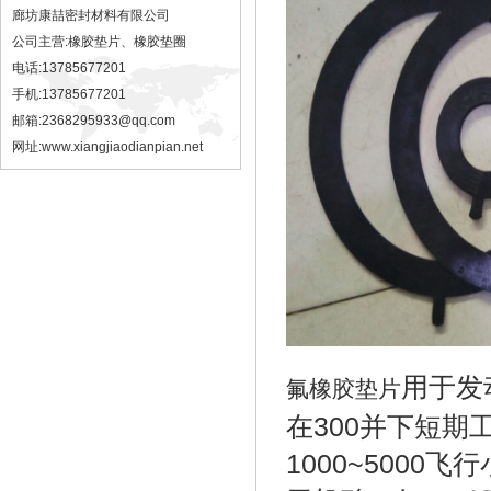
廊坊康喆密封材料有限公司
公司主营:橡胶垫片、橡胶垫圈
电话:13785677201
手机:13785677201
邮箱:2368295933@qq.com
网址:
www.xiangjiaodianpian.net
用于发
氟橡胶垫片
在300并下短
1000~500