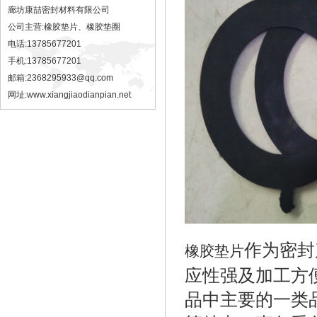
廊坊康喆密封材料有限公司
公司主营:橡胶垫片、橡胶垫圈
电话:13785677201
手机:13785677201
邮箱:2368295933@qq.com
网址:
www.xiangjiaodianpian.net
作为密封
橡胶垫片
应性强及加工方
品中主要的一类