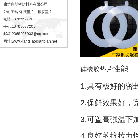
廊坊康喆密封材料有限公司
公司主营:橡胶垫片、橡胶垫圈
电话:13785677201
手机:13785677201
邮箱:2368295933@qq.com
网址:
www.xiangjiaodianpian.net
性能：
硅橡胶垫片
1.具有极好的密
2.保鲜效果好，
3.可置高强温
4.良好的抗拉