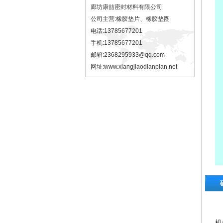
廊坊康喆密封材料有限公司
公司主营:橡胶垫片、橡胶垫圈
电话:13785677201
手机:13785677201
邮箱:2368295933@qq.com
网址:
www.xiangjiaodianpian.net
具
机