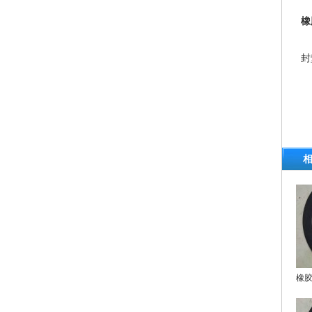
橡
N
封
橡