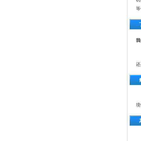
等
我
N
还
具
境
氯